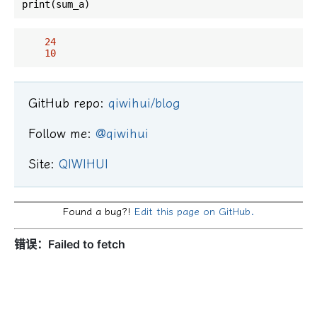
24
10
GitHub repo:
qiwihui/blog
Follow me:
@qiwihui
Site:
QIWIHUI
Found a bug?!
Edit this page on GitHub.