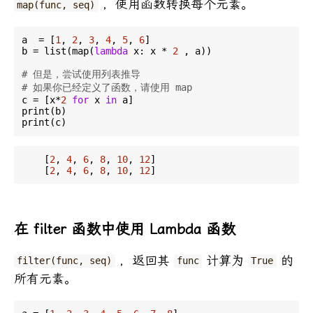
，使用函数转换每个元素。
map(func, seq)
a  = [
1
, 
2
, 
3
, 
4
, 
5
, 
6
]

b = list(map(
lambda
 x: x * 
2
 , a))

# 但是，尝试使用列表推导
# 如果你已经定义了函数，请使用 map
c = [x*
2
for
 x 
in
 a]

print(b)

    [
2
, 
4
, 
6
, 
8
, 
10
, 
12
]

    [
2
, 
4
, 
6
, 
8
, 
10
, 
12
在 filter 函数中使用 Lambda 函数
，返回其
计算为
的
filter(func, seq)
func
True
所有元素。