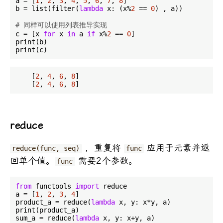
a = [
1
, 
2
, 
3
, 
4
, 
5
, 
6
, 
7
, 
8
]

b = list(filter(
lambda
 x: (x%
2
 == 
0
) , a))

# 同样可以使用列表推导实现
c = [x 
for
 x 
in
 a 
if
 x%
2
 == 
0
]

print(b)

    [
2
, 
4
, 
6
, 
8
]

    [
2
, 
4
, 
6
, 
8
reduce
，重复将
应用于元素并返
reduce(func, seq)
func
回单个值。
需要2个参数。
func
from
 functools 
import
 reduce

a = [
1
, 
2
, 
3
, 
4
]

product_a = reduce(
lambda
 x, y: x*y, a)

print(product_a)

sum_a = reduce(
lambda
 x, y: x+y, a)
