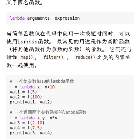
义了匿名函数。
lambda
当简单函数仅在代码中使用一次或短时间时，可以
使用Lambda函数。 最常见的用途是作为高阶函数
（将其他函数作为参数的函数）的参数。 它们还与
诸如
，
，
之类的内置函
map()
filter()
reduce()
数一起使用。
# 一个给参数加10的lambda函数
f = 
lambda
 x: x+
10
val1 = f(
5
)

val2 = f(
100
)

print(val1, val2)

# 一个返回两个参数乘积的lambda函数
f = 
lambda
 x,y: x*y

val3 = f(
2
,
10
)

val4 = f(
7
,
5
)
