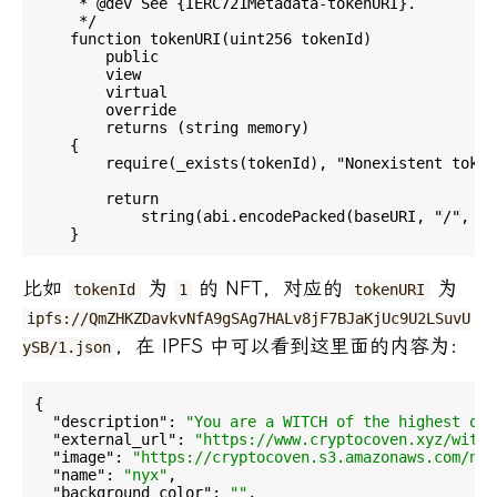
     * @dev See {IERC721Metadata-tokenURI}.

     */

    function tokenURI(uint256 tokenId)

        public

        view

        virtual

        override

        returns (string memory)

    {

        require(_exists(tokenId), "Nonexistent token"
        return

            string(abi.encodePacked(baseURI, "/", to
比如
为
的 NFT，对应的
为
tokenId
1
tokenURI
ipfs://QmZHKZDavkvNfA9gSAg7HALv8jF7BJaKjUc9U2LSuvU
，在 IPFS 中可以看到这里面的内容为：
ySB/1.json
{

"description"
: 
"You are a WITCH of the highest ord
"external_url"
: 
"https://www.cryptocoven.xyz/witch
"image"
: 
"https://cryptocoven.s3.amazonaws.com/nyx
"name"
: 
"nyx"
,

"background_color"
: 
""
,
