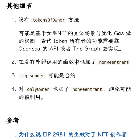
其他细节
没有
方法
tokensOfOwner
可能是基于女巫NFT的具体场景与优化 Gas 做
的权衡，查询 token 所有者的功能需要靠
Opensea 的 API 或者 The Graph 去实现。
在没有外部调用的函数中也加了
nonReentrant
可能是合约
msg.sender
对
也加了
，避免可能
onlyOwner
nonReentrant
的被利用。
参考
为什么说 EIP-2981 的生效对于 NFT 创作者