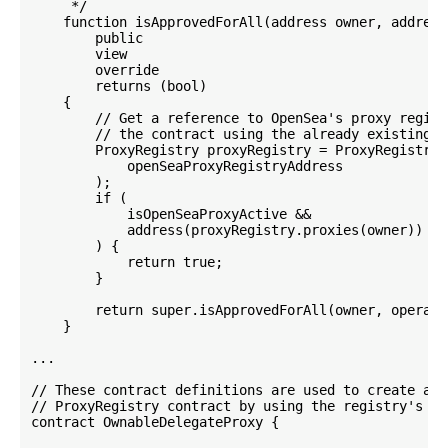
     */

    function isApprovedForAll(address owner, address
        public

        view

        override

        returns (bool)

    {

        // Get a reference to OpenSea's proxy regist
        // the contract using the already existing a
        ProxyRegistry proxyRegistry = ProxyRegistry(

            openSeaProxyRegistryAddress

        );

        if (

            isOpenSeaProxyActive &&

            address(proxyRegistry.proxies(owner)) ==
        ) {

            return true;

        }

        return super.isApprovedForAll(owner, operator
    }

...

// These contract definitions are used to create a r
// ProxyRegistry contract by using the registry's ad
contract OwnableDelegateProxy {
