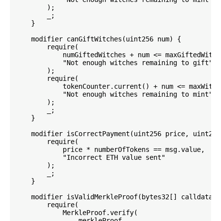
        );

        _;

    }

    modifier canGiftWitches(uint256 num) {

        require(

            numGiftedWitches + num <= maxGiftedWitche
            "Not enough witches remaining to gift"

        );

        require(

            tokenCounter.current() + num <= maxWitche
            "Not enough witches remaining to mint"

        );

        _;

    }

    modifier isCorrectPayment(uint256 price, uint256
        require(

            price * numberOfTokens == msg.value,

            "Incorrect ETH value sent"

        );

        _;

    }

    modifier isValidMerkleProof(bytes32[] calldata m
        require(

            MerkleProof.verify(

                merkleProof,
