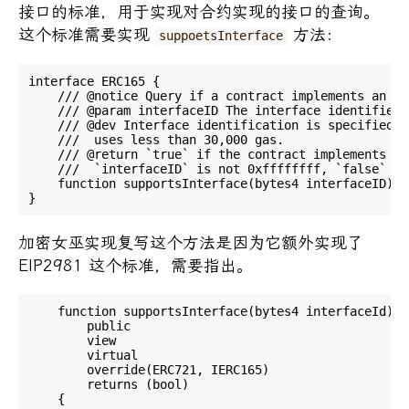
接口的标准，用于实现对合约实现的接口的查询。
这个标准需要实现
方法：
suppoetsInterface
interface ERC165 {

    /// @notice Query if a contract implements an in
    /// @param interfaceID The interface identifier,
    /// @dev Interface identification is specified i
    ///  uses less than 30,000 gas.

    /// @return `true` if the contract implements `i
    ///  `interfaceID` is not 0xffffffff, `false` ot
    function supportsInterface(bytes4 interfaceID) e
加密女巫实现复写这个方法是因为它额外实现了
EIP2981 这个标准，需要指出。
    function supportsInterface(bytes4 interfaceId)

        public

        view

        virtual

        override(ERC721, IERC165)

        returns (bool)

    {
