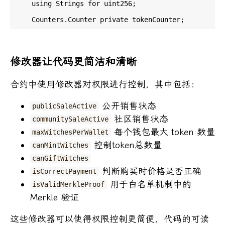
    using Strings for uint256;

修改器让代码更简洁和清晰
合约中使用修改器对权限进行控制，其中包括：
公开销售状态
publicSaleActive
社区销售状态
communitySaleActive
每个钱包最大 token 数量
maxWitchesPerWallet
控制token总数量
canMintWitches
canGiftWitches
判断购买时价格是否正确
isCorrectPayment
用于白名单机制中的
isValidMerkleProof
Merkle 验证
这些修改器可以使得权限控制更简便，代码的可读