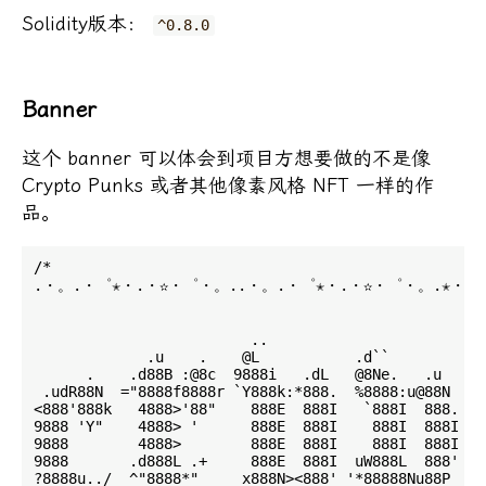
Solidity版本：
^0.8.0
Banner
这个 banner 可以体会到项目方想要做的不是像
Crypto Punks 或者其他像素风格 NFT 一样的作
品。
/*

.・。.・゜✭・.・✫・゜・。..・。.・゜✭・.・✫・゜・。.✭・.
                                                    
                         ..                         
             .u    .    @L           .d``           
      .    .d88B :@8c  9888i   .dL   @8Ne.   .u     
 .udR88N  ="8888f8888r `Y888k:*888.  %8888:u@88N  -*
<888'888k   4888>'88"    888E  888I   `888I  888.   
9888 'Y"    4888> '      888E  888I    888I  888I   
9888        4888>        888E  888I    888I  888I   
9888       .d888L .+     888E  888I  uW888L  888'  .
?8888u../  ^"8888*"     x888N><888' '*88888Nu88P   ^