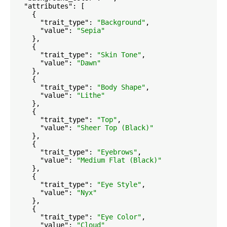
"attributes"
: [

    {

"trait_type"
: 
"Background"
,

"value"
: 
"Sepia"
    },

    {

"trait_type"
: 
"Skin Tone"
,

"value"
: 
"Dawn"
    },

    {

"trait_type"
: 
"Body Shape"
,

"value"
: 
"Lithe"
    },

    {

"trait_type"
: 
"Top"
,

"value"
: 
"Sheer Top (Black)"
    },

    {

"trait_type"
: 
"Eyebrows"
,

"value"
: 
"Medium Flat (Black)"
    },

    {

"trait_type"
: 
"Eye Style"
,

"value"
: 
"Nyx"
    },

    {

"trait_type"
: 
"Eye Color"
,

"value"
: 
"Cloud"