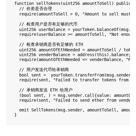
  function sellTokens(uint256 amountToSell) public {

    // 价差是否合理

    require(amountToSell > 0, "Amount to sell must b
    // 检查用户是否有足够的代币

    uint256 userBalance = yourToken.balanceOf(msg.se
    require(userBalance >= amountToSell, "Not enough
    // 检查承销商是否有足够的 ETH

    uint256 amountOfEthNeeded = amountToSell / token
    uint256 venderBalance = address(this).balance;

    require(amountOfEthNeeded <= venderBalance, "Not
    // 用户发送代币给承销商

    bool sent =  yourToken.transferFrom(msg.sender, 
    require(sent, "Failed to transfer tokens from se
    // 承销商发送 ETH 给用户

    (bool sent, ) = msg.sender.call{value: amountOfE
    require(sent, "Failed to send ether from vender 
    emit SellTokens(msg.sender, amountToSell, amount
  }
