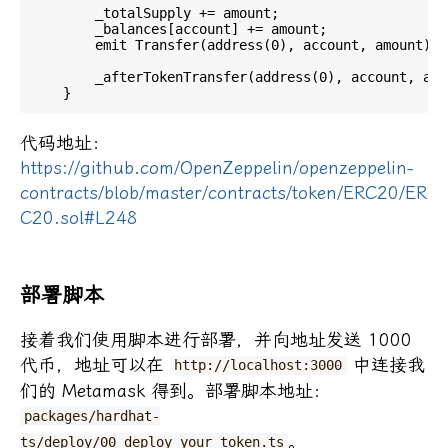
        _totalSupply += amount;

        _balances[account] += amount;

        emit Transfer(address(0), account, amount);

        _afterTokenTransfer(address(0), account, amou
代码地址：
https://github.com/OpenZeppelin/openzeppelin-
contracts/blob/master/contracts/token/ERC20/ER
C20.sol#L248
部署脚本
接着我们使用脚本进行部署，并向地址发送 1000
代币，地址可以在
中连接我
http://localhost:3000
们的 Metamask 得到。部署脚本地址：
packages/hardhat-
。
ts/deploy/00_deploy_your_token.ts