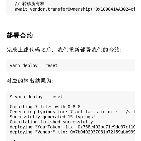
  // 转移所有权

部署合约
完成上述代码之后，我们重新部署我们的合约：
对应的输出结果为：
$ yarn deploy --reset

Compiling 7 files with 0.8.6

Generating typings for: 7 artifacts in dir: ../vite-
Successfully generated 15 typings!

Compilation finished successfully

deploying "YourToken" (tx: 0x758e492bc71e9de37cf109a
deploying "Vendor" (tx: 0x7b0402937081b72f59abb9994e