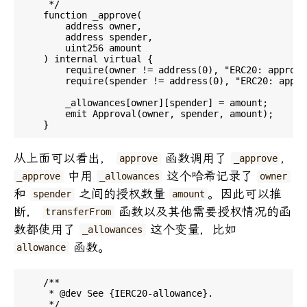
     */

    function _approve(

        address owner,

        address spender,

        uint256 amount

    ) internal virtual {

        require(owner != address(0), "ERC20: approve
        require(spender != address(0), "ERC20: appro
        _allowances[owner][spender] = amount;

        emit Approval(owner, spender, amount);

从上面可以看出，
函数调用了
，
approve
_approve
中用
这个哈希记录了
_approve
_allowances
owner
和
之间的授权数量
。因此可以推
spender
amount
断，
函数以及其他需要授权情况的函
transferFrom
数都使用了
这个变量，比如
_allowances
函数。
allowance
    /**

     * @dev See {IERC20-allowance}.

     */
