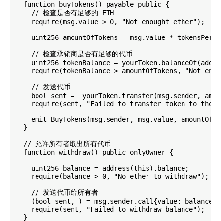
  function buyTokens() payable public {

    // 检查是否有足够的 ETH

    require(msg.value > 0, "Not enought ether");

    uint256 amountOfTokens = msg.value * tokensPerEth
    // 检查承销商是否有足够的代币

    uint256 tokenBalance = yourToken.balanceOf(addre
    require(tokenBalance > amountOfTokens, "Not enou
    // 发送代币

    bool sent =  yourToken.transfer(msg.sender, amou
    require(sent, "Failed to transfer token to the b
    emit BuyTokens(msg.sender, msg.value, amountOfTo
  }

  // 允许所有者取出所有代币

  function withdraw() public onlyOwner {

    uint256 balance = address(this).balance;

    require(balance > 0, "No ether to withdraw");

    // 发送代币给所有者

    (bool sent, ) = msg.sender.call{value: balance}("
    require(sent, "Failed to withdraw balance");

  }
