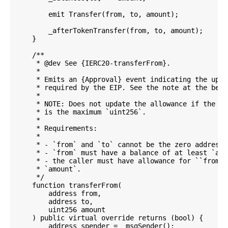
        emit Transfer(from, to, amount);

        _afterTokenTransfer(from, to, amount);

    }

    /**

     * @dev See {IERC20-transferFrom}.

     *

     * Emits an {Approval} event indicating the upda
     * required by the EIP. See the note at the begi
     *

     * NOTE: Does not update the allowance if the cu
     * is the maximum `uint256`.

     *

     * Requirements:

     *

     * - `from` and `to` cannot be the zero address.

     * - `from` must have a balance of at least `amou
     * - the caller must have allowance for ``from``
     * `amount`.

     */

    function transferFrom(

        address from,

        address to,

        uint256 amount

    ) public virtual override returns (bool) {

        address spender = _msgSender();
