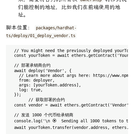
们能控制的地址，比如我们在前端使用的地
址。
脚本位置：
packages/hardhat-
ts/deploy/01_deploy_vendor.ts
  // You might need the previously deployed yourToken
  const yourToken = await ethers.getContract('YourTo
  // 部署承销商合约

  await deploy('Vendor', {

    // Learn more about args here: https://www.npmjs
    from: deployer,

    args: [yourToken.address],

    log: true,

  });

	// 获取部署的合约

  const vendor = await ethers.getContract('Vendor', 
  // 发送 1000 个代币给承销商

  console.log('\n 🏵  Sending all 1000 tokens to the 
  await yourToken.transfer(vendor.address, ethers.ut