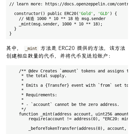
// learn more: https://docs.openzeppelin.com/contrac
  constructor() public ERC20(
'Gold'
, 
'GLD'
) {

    // 铸造 1000 * 10 ** 18 给 msg.sender

    _mint(msg.sender, 1000 * 10 ** 18);

  }

其中，
方法是 ERC20 提供的方法，该方法
_mint
创建相应数量的代币，并将代币发送给账户：
    /** @dev Creates `amount` tokens and assigns the
     * the total supply.

     *

     * Emits a {Transfer} event with `from` set to t
     *

     * Requirements:

     *

     * - `account` cannot be the zero address.

     */

    function _mint(address account, uint256 amount) 
        require(account != address(0), "ERC20: mint 
        _beforeTokenTransfer(address(0), account, am