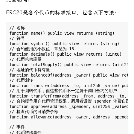
ERC20是各个代币的标准接口，包含以下方法：
// 名称

function name() public view returns (string)

// 符号

function symbol() public view returns (string)

// 合约使用的小数位，常见为 18

function decimals() public view returns (uint8)

// 代币总供应量

function totalSupply() public view returns (uint256)

// 地址的代币持有量

function balanceOf(address _owner) public view retur
// 代币划转

function transfer(address _to, uint256 _value) publi
// 用于划转代币，但这些代币不一定属于调用合约的用户

function transferFrom(address _from, address _to, ui
// 合约授予用户代币管理权限，调用者设置 spender 消费自己 am
function approve(address _spender, uint256 _value) p
// 检查代币的可消费余额

function allowance(address _owner, address _spender)
// 事件

// 代币转移事件
