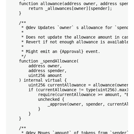
    function allowance(address owner, address spende
        return _allowances[owner][spender];

    }

    /**

     * @dev Updates `owner` s allowance for `spender
     *

     * Does not update the allowance amount in case 
     * Revert if not enough allowance is available.

     *

     * Might emit an {Approval} event.

     */

    function _spendAllowance(

        address owner,

        address spender,

        uint256 amount

    ) internal virtual {

        uint256 currentAllowance = allowance(owner, 
        if (currentAllowance != type(uint256).max) {

            require(currentAllowance >= amount, "ERC
            unchecked {

                _approve(owner, spender, currentAllo
            }

        }

    }

    /**

     * @dev Moves `amount` of tokens from `sender` t