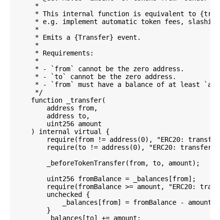
     *

     * This internal function is equivalent to {tran
     * e.g. implement automatic token fees, slashing
     *

     * Emits a {Transfer} event.

     *

     * Requirements:

     *

     * - `from` cannot be the zero address.

     * - `to` cannot be the zero address.

     * - `from` must have a balance of at least `amou
     */

    function _transfer(

        address from,

        address to,

        uint256 amount

    ) internal virtual {

        require(from != address(0), "ERC20: transfer
        require(to != address(0), "ERC20: transfer t
        _beforeTokenTransfer(from, to, amount);

        uint256 fromBalance = _balances[from];

        require(fromBalance >= amount, "ERC20: trans
        unchecked {

            _balances[from] = fromBalance - amount;

        }

        _balances[to] += amount;
