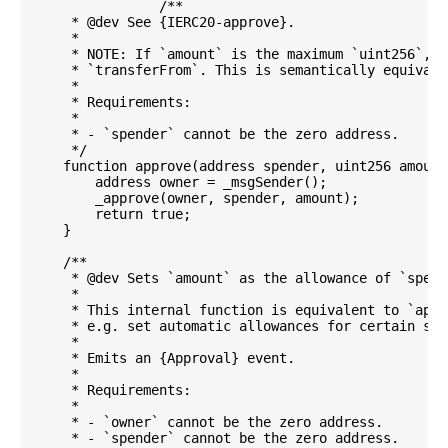
		/**

     * @dev See {IERC20-approve}.

     *

     * NOTE: If `amount` is the maximum `uint256`, t
     * `transferFrom`. This is semantically equivale
     *

     * Requirements:

     *

     * - `spender` cannot be the zero address.

     */

    function approve(address spender, uint256 amount
        address owner = _msgSender();

        _approve(owner, spender, amount);

        return true;

    }

    /**

     * @dev Sets `amount` as the allowance of `spend
     *

     * This internal function is equivalent to `appr
     * e.g. set automatic allowances for certain sub
     *

     * Emits an {Approval} event.

     *

     * Requirements:

     *

     * - `owner` cannot be the zero address.

     * - `spender` cannot be the zero address.
