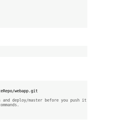
eRepo/webapp.git

s and deploy/master before you push it.
commands.