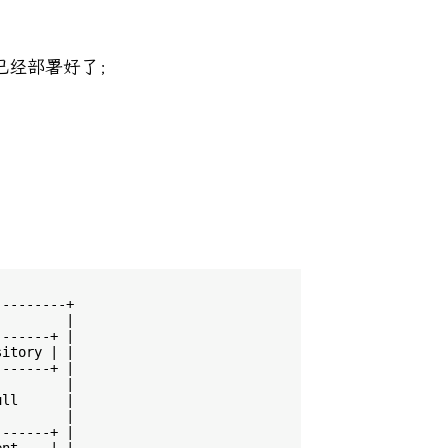
已经部署好了；
--------+

        |

------+ |

itory | |

------+ |

        |

ll      |

        |

------+ |
