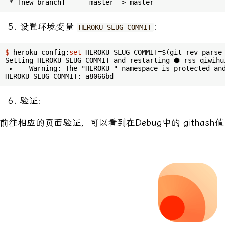
设置环境变量
:
HEROKU_SLUG_COMMIT
$
 heroku config:
set
 HEROKU_SLUG_COMMIT=$(git rev-parse
Setting HEROKU_SLUG_COMMIT and restarting ⬢ rss-qiwihui
 ▸    Warning: The "HEROKU_" namespace is protected and
验证：
前往相应的页面验证，可以看到在Debug中的 githash