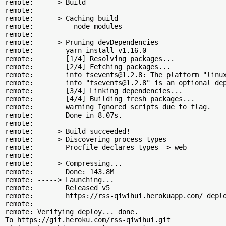
remote: -----> Build

remote:        

remote: -----> Caching build

remote:        - node_modules

remote:        

remote: -----> Pruning devDependencies

remote:        yarn install v1.16.0

remote:        [1/4] Resolving packages...

remote:        [2/4] Fetching packages...

remote:        info fsevents@1.2.8: The platform "linux
remote:        info "fsevents@1.2.8" is an optional dep
remote:        [3/4] Linking dependencies...

remote:        [4/4] Building fresh packages...

remote:        warning Ignored scripts due to flag.

remote:        Done in 8.07s.

remote:        

remote: -----> Build succeeded!

remote: -----> Discovering process types

remote:        Procfile declares types -> web

remote: 

remote: -----> Compressing...

remote:        Done: 143.8M

remote: -----> Launching...

remote:        Released v5

remote:        https://rss-qiwihui.herokuapp.com/ deplo
remote: 

remote: Verifying deploy... done.

To https://git.heroku.com/rss-qiwihui.git
