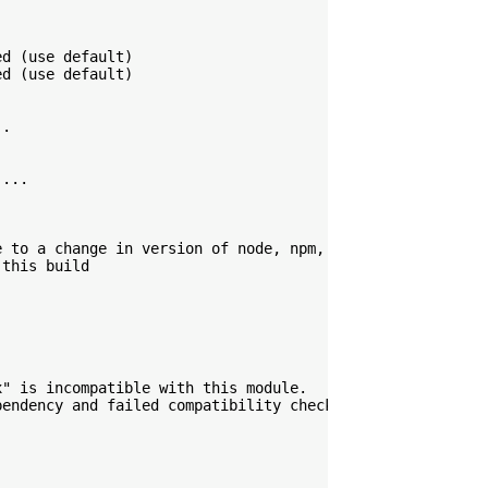
d (use default)

d (use default)

.

...

 to a change in version of node, npm, yarn or stack

this build

" is incompatible with this module.

endency and failed compatibility check. Excluding it fro