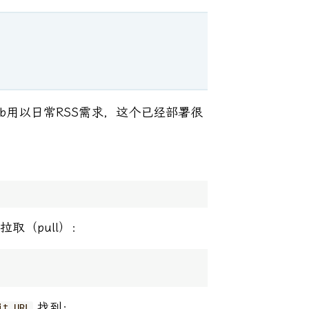
SHub用以日常RSS需求，这个已经部署很
取（pull）：
找到：
it URL