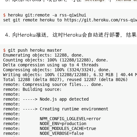
$
 heroku git:remote -a rss-qiwihui                    
向Heroku推送，这时Heroku会自动进行部署，结
$
 git push heroku master
Enumerating objects: 12288, done.

Counting objects: 100% (12288/12288), done.

Delta compression using up to 4 threads

Compressing objects: 100% (3324/3324), done.

Writing objects: 100% (12288/12288), 6.32 MiB | 40.44 M
Total 12288 (delta 8027), reused 12287 (delta 8026)

remote: Compressing source files... done.

remote: Building source:

remote: 

remote: -----> Node.js app detected

remote:        

remote: -----> Creating runtime environment

remote:        

remote:        NPM_CONFIG_LOGLEVEL=error

remote:        NODE_ENV=production

remote:        NODE_MODULES_CACHE=true

remote:        NODE_VERBOSE=false
