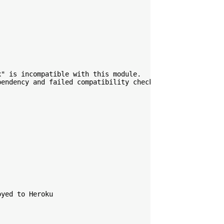
" is incompatible with this module.

endency and failed compatibility check. Excluding it fro
yed to Heroku
