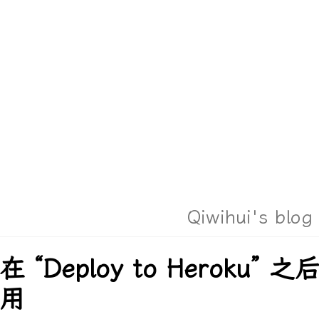
Qiwihui's blog
在 “Deploy to Heroku”
用