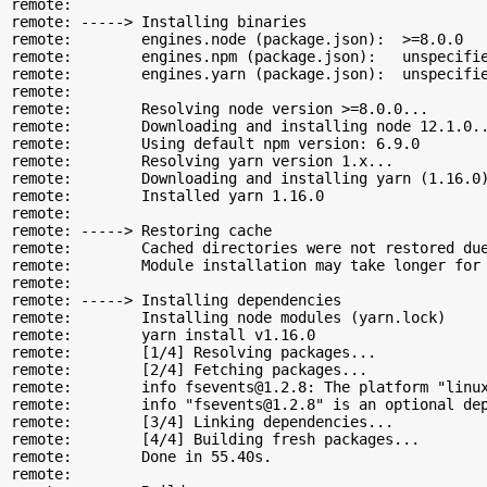
remote:        

remote: -----> Installing binaries

remote:        engines.node (package.json):  >=8.0.0

remote:        engines.npm (package.json):   unspecifie
remote:        engines.yarn (package.json):  unspecifie
remote:        

remote:        Resolving node version >=8.0.0...

remote:        Downloading and installing node 12.1.0..
remote:        Using default npm version: 6.9.0

remote:        Resolving yarn version 1.x...

remote:        Downloading and installing yarn (1.16.0)
remote:        Installed yarn 1.16.0

remote:        

remote: -----> Restoring cache

remote:        Cached directories were not restored due
remote:        Module installation may take longer for 
remote:        

remote: -----> Installing dependencies

remote:        Installing node modules (yarn.lock)

remote:        yarn install v1.16.0

remote:        [1/4] Resolving packages...

remote:        [2/4] Fetching packages...

remote:        info fsevents@1.2.8: The platform "linux
remote:        info "fsevents@1.2.8" is an optional dep
remote:        [3/4] Linking dependencies...

remote:        [4/4] Building fresh packages...

remote:        Done in 55.40s.

remote:        
